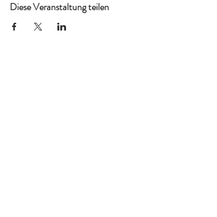
Diese Veranstaltung teilen
Ich auch!
Kreativ
Home
Kontakt
Impressum
Wiederrufsrecht
AGB