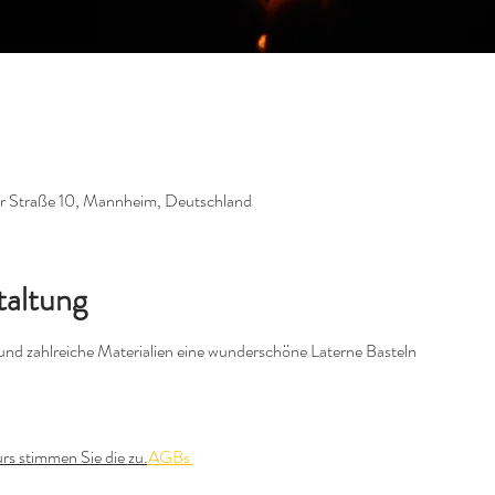
er Straße 10, Mannheim, Deutschland
taltung
nd zahlreiche Materialien eine wunderschöne Laterne Basteln
rs stimmen Sie die 
zu.
AGBs 