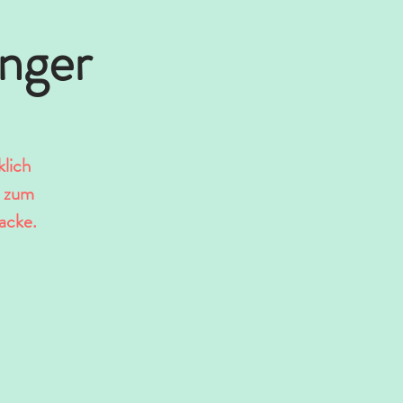
nger
lich
, zum
acke.